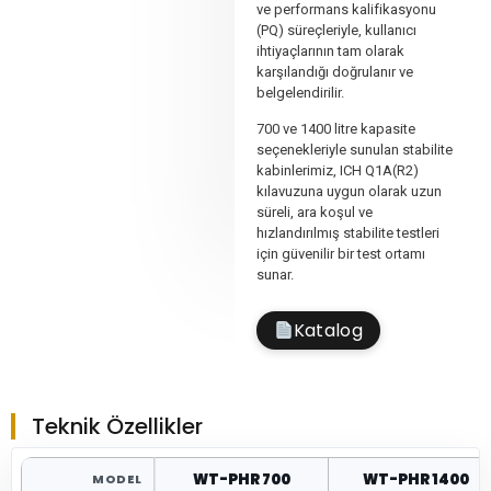
ve performans kalifikasyonu
(PQ) süreçleriyle, kullanıcı
ihtiyaçlarının tam olarak
karşılandığı doğrulanır ve
belgelendirilir.
700 ve 1400 litre kapasite
seçenekleriyle sunulan stabilite
kabinlerimiz, ICH Q1A(R2)
kılavuzuna uygun olarak uzun
süreli, ara koşul ve
hızlandırılmış stabilite testleri
için güvenilir bir test ortamı
sunar.
Katalog
Teknik Özellikler
WT-PHR 700
WT-PHR 1400
MODEL