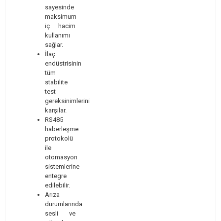
sayesinde
maksimum
iç hacim
kullanımı
sağlar.
İlaç
endüstrisinin
tüm
stabilite
test
gereksinimlerini
karşılar.
RS485
haberleşme
protokolü
ile
otomasyon
sistemlerine
entegre
edilebilir.
Arıza
durumlarında
sesli ve