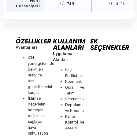
Nem
+/- %1 rH
+/- %1 rH
Hassasiyeti
ÖZELLİKLER
KULLANIM
EK
ALANLARI
SEÇENEKLER
Avantajları
Uygulama
ICH
Alanları
yönergelerinde
belirtilen
İlaç
stabilite
Endüstrisi
test
Kozmetik
gerekliliklerini
Gıda ve
karşılar.
Tarım
İklimsel
Veterinerlik
değerlerin
Depolama
homojen
ve Koruma
dağılımını
Kalite
sağlayan
Kontrol ve
hava
Ar&Ge
sirkülasyon