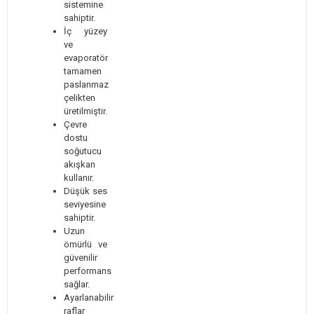
sistemine
sahiptir.
İç yüzey
ve
evaporatör
tamamen
paslanmaz
çelikten
üretilmiştir.
Çevre
dostu
soğutucu
akışkan
kullanır.
Düşük ses
seviyesine
sahiptir.
Uzun
ömürlü ve
güvenilir
performans
sağlar.
Ayarlanabilir
raflar