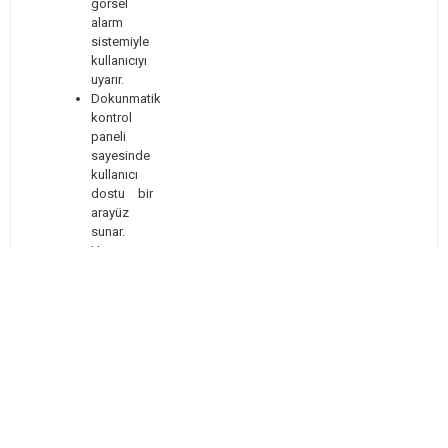
görsel
alarm
sistemiyle
kullanıcıyı
uyarır.
Dokunmatik
kontrol
paneli
sayesinde
kullanıcı
dostu bir
arayüz
sunar.
Hassas
kontrol
sistemi,
sıcaklık ve
nem
değerlerinde
minimum
dalgalanma
ile yüksek
doğruluk
sağlar.