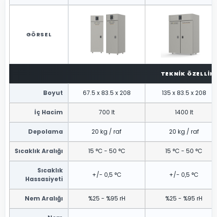
GÖRSEL
TEKNIK ÖZELLIK
Boyut
67.5 x 83.5 x 208
135 x 83.5 x 208
İç Hacim
700 lt
1400 lt
Depolama
20 kg / raf
20 kg / raf
Sıcaklık Aralığı
15 °C - 50 °C
15 °C - 50 °C
Sıcaklık
+/- 0,5 °C
+/- 0,5 °C
Hassasiyeti
Nem Aralığı
%25 - %95 rH
%25 - %95 rH